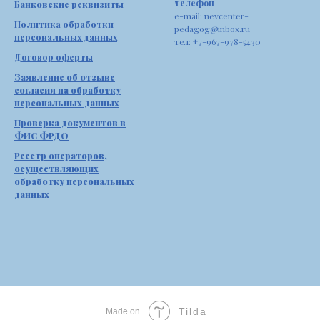
телефон
Банковские реквизиты
e-mail: nevcenter-
Политика обработки
pedagog@inbox.ru
персональных данных
тел: +7-967-978-5430
Договор оферты
Заявление об отзыве
согласия на обработку
персональных данных
Проверка документов в
ФИС ФРДО
Реестр операторов,
осуществляющих
обработку персональных
данных
Tilda
Made on