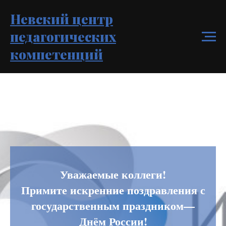
Невский центр
педагогических
компетенций
Уважаемые коллеги!
Примите искренние поздравления с
государственным праздником—
Днём России!