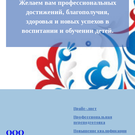
Желаем вам профессиональных
достижений, благополучия,
здоровья и новых успехов в
воспитании и обучении детей.
Прайс-лист
Профессиональная
переподготовка
ООО
Повышение квалификации