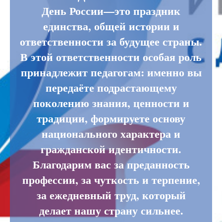
День России—это праздник
единства, общей истории и
ответственности за будущее страны.
В этой ответственности особая роль
принадлежит педагогам: именно вы
передаёте подрастающему
поколению знания, ценности и
традиции, формируете основу
национального характера и
гражданской идентичности.
Благодарим вас за преданность
профессии, за чуткость и терпение,
за ежедневный труд, который
делает нашу страну сильнее.