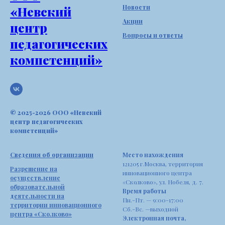
Новости
«Невский
Акции
центр
Вопросы и ответы
педагогических
компетенций»
© 2025-2026 ООО «Невский
центр педагогических
компетенций»
Сведения об организации
Место нахождения
121205 г.Москва, территория
Разрешение на
инновационного центра
осуществление
«Сколково», ул. Нобеля, д. 7.
образовательной
Время работы
деятельности на
Пн.-Пт. — 9:00-17:00
территории инновационного
Сб.-Вс. —выходной
центра «Сколково»
Электронная почта,