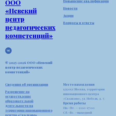
ООО
Повышение квалификации
Новости
«Невский
Акции
центр
Вопросы и ответы
педагогических
компетенций»
© 2025-2026 ООО «Невский
центр педагогических
компетенций»
Сведения об организации
Место нахождения
121205 г.Москва, территория
Разрешение на
инновационного центра
осуществление
«Сколково», ул. Нобеля, д. 7.
образовательной
Время работы
деятельности на
Пн.-Пт. — 9:00-17:00
территории инновационного
Сб.-Вс. —выходной
центра «Сколково»